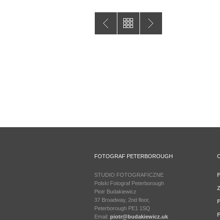
FOTOGRAF PETERBOROUGH
STUDIO FOTOGRAFICZNE
F
Polski Fotograf Peterborough
Z
Piotr Budakiewicz
37 Broadway, 2nd floor,
F
Peterborough PE1 1SQ
F
Email:
piotr@budakiewicz.uk