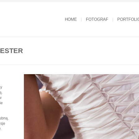
HOME
FOTOGRAF
PORTFOLI
CESTER
ey
ą.
w
ie
lubną.
sje
.