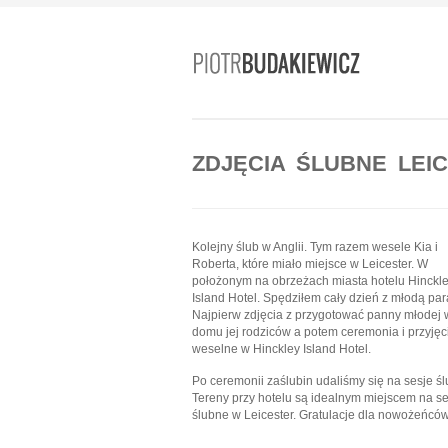
ZDJĘCIA ŚLUBNE LEI
Kolejny ślub w Anglii. Tym razem wesele Kia i
Roberta, które miało miejsce w Leicester. W
położonym na obrzeżach miasta hotelu Hinckl
Island Hotel. Spędziłem cały dzień z młodą par
Najpierw zdjęcia z przygotować panny młodej 
domu jej rodziców a potem ceremonia i przyjęc
weselne w Hinckley Island Hotel.
Po ceremonii zaślubin udaliśmy się na sesje ś
Tereny przy hotelu są idealnym miejscem na se
ślubne w Leicester. Gratulacje dla nowożeńców