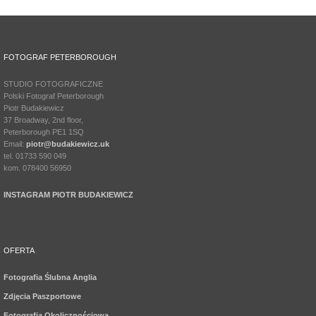
FOTOGRAF PETERBOROUGH
STUDIO FOTOGRAFICZNE
Polski Fotograf Peterborough
Piotr Budakiewicz
37 Broadway, 2nd floor,
Peterborough PE1 1SQ
Email:
piotr@budakiewicz.uk
tel. 01733 590 049
kom. 078400 56950
INSTAGRAM PIOTR BUDAKIEWICZ
OFERTA
Fotografia Ślubna Anglia
Zdjęcia Paszportowe
Fotografia Okolicznościowa