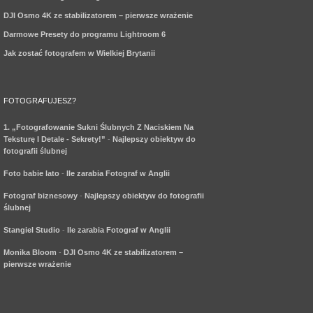
DJI Osmo 4K ze stabilizatorem – pierwsze wrażenie
Darmowe Presety do programu Lightroom 6
Jak zostać fotografem w Wielkiej Brytanii
FOTOGRAFUJESZ?
1. „Fotografowanie Sukni Ślubnych Z Naciskiem Na
Teksturę I Detale - Sekrety!”
-
Najlepszy obiektyw do
fotografii ślubnej
Foto babie lato
-
Ile zarabia Fotograf w Anglii
Fotograf biznesowy
-
Najlepszy obiektyw do fotografii
ślubnej
Stangiel Studio
-
Ile zarabia Fotograf w Anglii
Monika Bloom
-
DJI Osmo 4K ze stabilizatorem –
pierwsze wrażenie