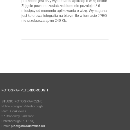
potrzebne jest przy wypełnianiu aplikacji o wizę online.
Zdjęcie powinno zostać zrobione nie później niż 6
miesięcy od momentu aplikowania o wizę. Wymagana
jest kolorowa fotografia na białym tle w formacie JPEG
nie przekraczającym 240 Kb.
FOTOGRAF PETERBOROUGH
STUDIO FOTOGRAFICZNE
Polski Fotograf Peterborough
Piotr Budakiewicz
37 Broadway, 2nd floor,
Peterborough PE1 1SQ
Email:
piotr@budakiewicz.uk