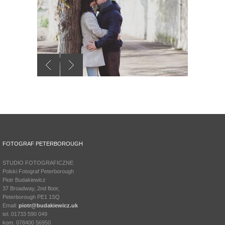
FOTOGRAF PETERBOROUGH
STUDIO FOTOGRAFICZNE
Polski Fotograf Peterborough
Piotr Budakiewicz
37 Broadway, 2nd floor,
Peterborough PE1 1SQ
Email:
piotr@budakiewicz.uk
tel. 01733 590 049
kom. 078400 56950