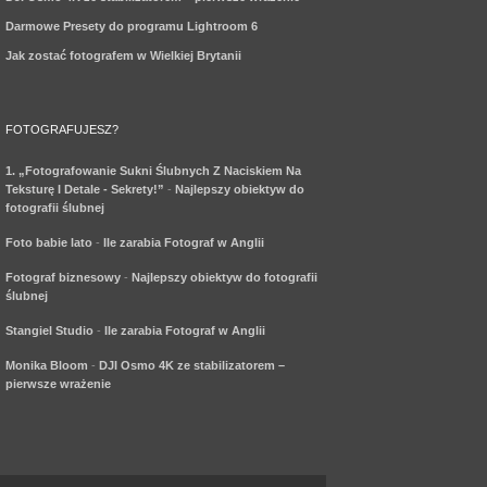
Darmowe Presety do programu Lightroom 6
Jak zostać fotografem w Wielkiej Brytanii
FOTOGRAFUJESZ?
1. „Fotografowanie Sukni Ślubnych Z Naciskiem Na
Teksturę I Detale - Sekrety!”
-
Najlepszy obiektyw do
fotografii ślubnej
Foto babie lato
-
Ile zarabia Fotograf w Anglii
Fotograf biznesowy
-
Najlepszy obiektyw do fotografii
ślubnej
Stangiel Studio
-
Ile zarabia Fotograf w Anglii
Monika Bloom
-
DJI Osmo 4K ze stabilizatorem –
pierwsze wrażenie