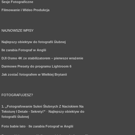
Sesje Fotograficzne
Filmowanie i Wideo Produkcja
NAJNOWSZE WPISY
Najlepszy obiektyw do fotografii ślubnej
Ile zarabia Fotograf w Anglii
DJI Osmo 4K ze stabilizatorem – pierwsze wrażenie
Darmowe Presety do programu Lightroom 6
Jak zostać fotografem w Wielkiej Brytanii
FOTOGRAFUJESZ?
1. „Fotografowanie Sukni Ślubnych Z Naciskiem Na
Teksturę I Detale - Sekrety!”
-
Najlepszy obiektyw do
fotografii ślubnej
Foto babie lato
-
Ile zarabia Fotograf w Anglii