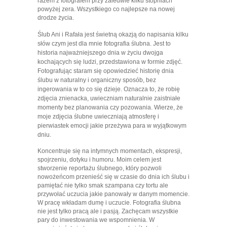
razem z fotografem przy zaledwie kilku stopniach
powyżej zera. Wszystkiego co najlepsze na nowej
drodze życia.
Ślub Ani i Rafała jest świetną okazją do napisania kilku
słów czym jest dla mnie fotografia ślubna. Jest to
historia najważniejszego dnia w życiu dwojga
kochających się ludzi, przedstawiona w formie zdjęć.
Fotografując staram się opowiedzieć historię dnia
ślubu w naturalny i organiczny sposób, bez
ingerowania w to co się dzieje. Oznacza to, że robię
zdjęcia znienacka, uwieczniam naturalnie zaistniałe
momenty bez planowania czy pozowania. Wierze, że
moje zdjęcia ślubne uwieczniają atmosferę i
pierwiastek emocji jakie przeżywa para w wyjątkowym
dniu.
Koncentruje się na intymnych momentach, ekspresji,
spojrzeniu, dotyku i humoru. Moim celem jest
stworzenie reportażu ślubnego, który pozwoli
nowożeńcom przenieść się w czasie do dnia ich ślubu i
pamiętać nie tylko smak szampana czy tortu ale
przywołać uczucia jakie panowały w danym momencie.
W pracę wkładam dumę i uczucie. Fotografia ślubna
nie jest tylko pracą ale i pasją. Zachęcam wszystkie
pary do inwestowania we wspomnienia. W