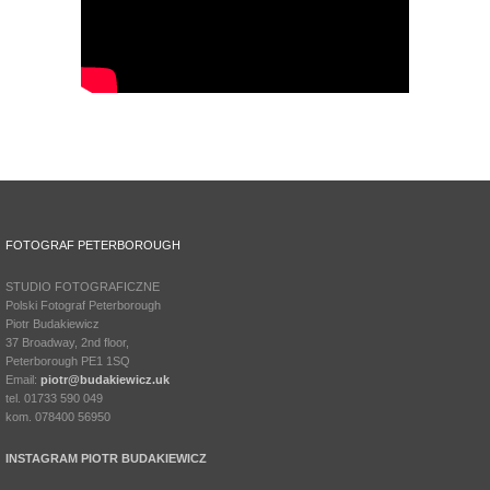
FOTOGRAF PETERBOROUGH
STUDIO FOTOGRAFICZNE
Polski Fotograf Peterborough
Piotr Budakiewicz
37 Broadway, 2nd floor,
Peterborough PE1 1SQ
Email:
piotr@budakiewicz.uk
tel. 01733 590 049
kom. 078400 56950
INSTAGRAM PIOTR BUDAKIEWICZ