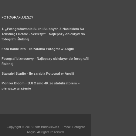
FOTOGRAFUJESZ?
1. „Fotografowanie Sukni Ślubnych Z Naciskiem Na
Teksturę I Detale - Sekrety!”
-
Najlepszy obiektyw do
fotografii ślubnej
Foto babie lato
-
Ile zarabia Fotograf w Anglii
Fotograf biznesowy
-
Najlepszy obiektyw do fotografii
ślubnej
Stangiel Studio
-
Ile zarabia Fotograf w Anglii
Monika Bloom
-
DJI Osmo 4K ze stabilizatorem –
pierwsze wrażenie
Copyright © 2013 Piotr Budakiewicz - Polski Fotograf
Anglia. All rights reserved.