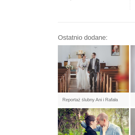
Ostatnio dodane:
Reportaż ślubny Ani i Rafała