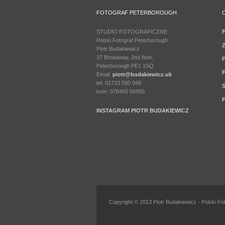
FOTOGRAF PETERBOROUGH
STUDIO FOTOGRAFICZNE
F
Polski Fotograf Peterborough
Z
Piotr Budakiewicz
37 Broadway, 2nd floor,
F
Peterborough PE1 1SQ
F
Email:
piotr@budakiewicz.uk
tel. 01733 590 049
S
kom. 078400 56950
F
INSTAGRAM PIOTR BUDAKIEWICZ
Copyright © 2013 Piotr Budakiewicz - Polski Foto