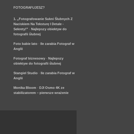
FOTOGRAFUJESZ?
1. „Fotografowanie Sukni Ślubnych Z
Naciskiem Na Teksturę I Detale -
Sekrety!”
-
Najlepszy obiektyw do
fotografii ślubnej
Foto babie lato
-
Ile zarabia Fotograf w
Anglii
Fotograf biznesowy
-
Najlepszy
obiektyw do fotografii ślubnej
Stangiel Studio
-
Ile zarabia Fotograf w
Anglii
Monika Bloom
-
DJI Osmo 4K ze
stabilizatorem – pierwsze wrażenie