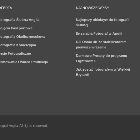
OFERTA
NAJNOWSZE WPISY
otografia Ślubna Anglia
Najlepszy obiektyw do fotografii
ślubnej
djęcia Paszportowe
Ile zarabia Fotograf w Anglii
otografia Okolicznościowa
DJI Osmo 4K ze stabilizatorem –
otografia Komercyjna
pierwsze wrażenie
esje Fotograficzne
Darmowe Presety do programu
Lightroom 6
ilmowanie i Wideo Produkcja
Jak zostać fotografem w Wielkiej
Brytanii
graf Anglia. All rights reserved.